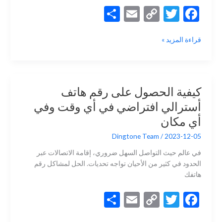
S
E
C
T
F
h
m
o
w
ac
طريقة
قراءة المزيد »
ar
ai
p
itt
e
الحصول
e
l
y
er
b
على
رقم
Li
o
مؤقت
n
o
كيفية الحصول على رقم هاتف
لتطبيق
k
k
أسترالي افتراضي في أي وقت وفي
تيليجرام؟
أي مكان
Dingtone Team
/
2023-12-05
في عالم حيث التواصل السهل ضروري، إقامة الاتصالات عبر
الحدود في كثير من الأحيان تواجه تحديات. الحل لمشاكل رقم
هاتفك
S
E
C
T
F
h
m
o
w
ac