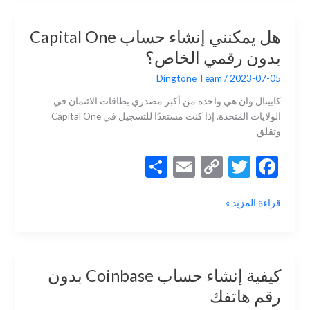
POF
Li
o
بدون
n
o
هل يمكنني إنشاء حساب Capital One
رقم
k
k
بدون رقمي الخاص؟
هاتف
خاص
Dingtone Team
/
2023-07-05
كابيتال وان هي واحدة من أكبر مصدري بطاقات الائتمان في
الولايات المتحدة. إذا كنت مستعدًا للتسجيل في Capital One
وتقلق
S
E
C
T
F
h
m
o
w
ac
هل
قراءة المزيد »
ar
ai
p
itt
e
يمكنني
e
l
y
er
b
إنشاء
حساب
Li
o
Capital
n
o
كيفية إنشاء حساب Coinbase بدون
One
k
k
رقم هاتفك
بدون
رقمي