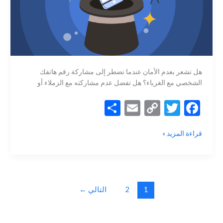
هل تشعر بعدم الأمان عندما تضطر إلى مشاركة رقم هاتفك
الشخصي مع الغرباء؟ هل تفضل عدم مشاركته مع الزملاء أو
S
E
C
T
F
h
m
o
w
ac
كيفية
قراءة المزيد »
ar
ai
p
itt
e
اخفاء
e
l
y
er
b
رقم
الهاتف
Li
o
عند
n
o
الاتصال
1
2
التالي
←
k
k