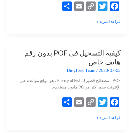
S
E
C
T
F
h
m
o
w
ac
كيفية
قراءة المزيد »
ar
ai
p
itt
e
التسجيل
e
l
y
er
b
في
Telegram
Li
o
بدون
n
o
كيفية التسجيل في POF بدون رقم
رقم
k
k
هاتف خاص
هاتف
شخصي
Dingtone Team
/
2023-07-05
POF ، مصطلح قصير لـ Plenty of Fish ، هو موقع مواعدة عبر
الإنترنت يضم أكثر من 90 مليون مستخدم
S
E
C
T
F
h
m
o
w
ac
كيفية
قراءة المزيد »
ar
ai
p
itt
e
التسجيل
e
l
y
er
b
في