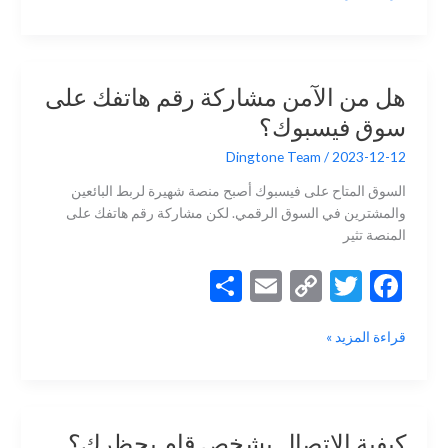
ar
ai
p
itt
e
المواقع
e
l
y
er
b
لاستقبال
الرسائل
Li
o
النصية
n
o
هل من الآمن مشاركة رقم هاتفك على
القصيرة
k
k
سوق فيسبوك؟
(SMS)
عبر
Dingtone Team
/
2023-12-12
الإنترنت
في
السوق المتاح على فيسبوك أصبح منصة شهيرة لربط البائعين
عام
والمشترين في السوق الرقمي. لكن مشاركة رقم هاتفك على
2025
المنصة تثير
S
E
C
T
F
h
m
o
w
ac
هل
قراءة المزيد »
ar
ai
p
itt
e
من
e
l
y
er
b
الآمن
مشاركة
Li
o
رقم
n
o
كيفية الاتصال بشخص قام بحظرك؟
هاتفك