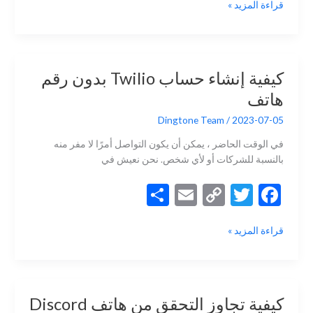
كيفية
قراءة المزيد »
ar
ai
p
itt
e
الحصول
e
l
y
er
b
على
رقم
Li
o
هاتف
n
o
كيفية إنشاء حساب Twilio بدون رقم
أسترالي
k
k
هاتف
افتراضي
في
Dingtone Team
/
2023-07-05
أي
وقت
في الوقت الحاضر ، يمكن أن يكون التواصل أمرًا لا مفر منه
وفي
بالنسبة للشركات أو لأي شخص. نحن نعيش في
أي
S
E
C
T
F
مكان
h
m
o
w
ac
كيفية
قراءة المزيد »
ar
ai
p
itt
e
إنشاء
e
l
y
er
b
حساب
Twilio
Li
o
بدون
n
o
كيفية تجاوز التحقق من هاتف Discord
رقم