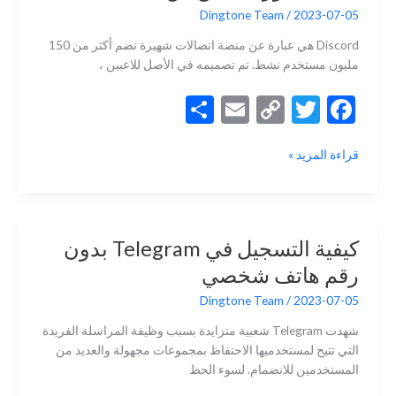
k
k
هاتف
Dingtone Team
/
2023-07-05
Discord هي عبارة عن منصة اتصالات شهيرة تضم أكثر من 150
مليون مستخدم نشط. تم تصميمه في الأصل للاعبين ،
S
E
C
T
F
h
m
o
w
ac
كيفية
قراءة المزيد »
ar
ai
p
itt
e
تجاوز
e
l
y
er
b
التحقق
من
Li
o
هاتف
n
o
كيفية التسجيل في Telegram بدون
Discord
k
k
رقم هاتف شخصي
Dingtone Team
/
2023-07-05
شهدت Telegram شعبية متزايدة بسبب وظيفة المراسلة الفريدة
التي تتيح لمستخدميها الاحتفاظ بمجموعات مجهولة والعديد من
المستخدمين للانضمام. لسوء الحظ