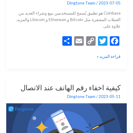
Dingtone Team
/
2023-07-05
الخاص؟
Coinbase هو تطبيق يُسمح للمستخدمين ببيع وشراء العديد من
العملات المشفرة مثل Bitcoin و Ethereum و Litecoin والمزيد.
علاوة على
S
E
C
T
F
h
m
o
w
ac
كيفية
قراءة المزيد »
ar
ai
p
itt
e
إنشاء
e
l
y
er
b
حساب
Coinbase
Li
o
بدون
n
o
كيفية اخفاء رقم الهاتف عند الاتصال
رقم
k
k
هاتفك
Dingtone Team
/
2023-05-11