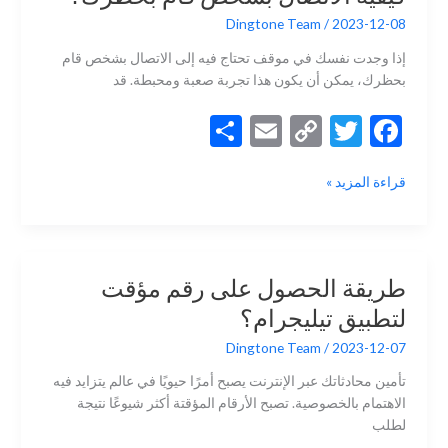
k
k
على
Dingtone Team
/
2023-12-08
سوق
إذا وجدت نفسك في موقف تحتاج فيه إلى الاتصال بشخص قام
فيسبوك؟
بحظرك، يمكن أن يكون هذا تجربة صعبة ومحبطة. قد
S
E
C
T
F
h
m
o
w
ac
كيفية
قراءة المزيد »
ar
ai
p
itt
e
الاتصال
e
l
y
er
b
بشخص
قام
Li
o
بحظرك؟
n
o
طريقة الحصول على رقم مؤقت
k
k
لتطبيق تيليجرام؟
Dingtone Team
/
2023-12-07
تأمين محادثاتك عبر الإنترنت يصبح أمرًا حيويًا في عالم يتزايد فيه
الاهتمام بالخصوصية. تصبح الأرقام المؤقتة أكثر شيوعًا نتيجة
لطلب