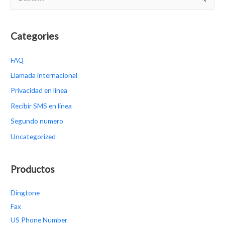
u
s
c
Categories
a
FAQ
r
p
Llamada internacional
o
Privacidad en línea
r
Recibir SMS en línea
:
Segundo numero
Uncategorized
Productos
Dingtone
Fax
US Phone Number