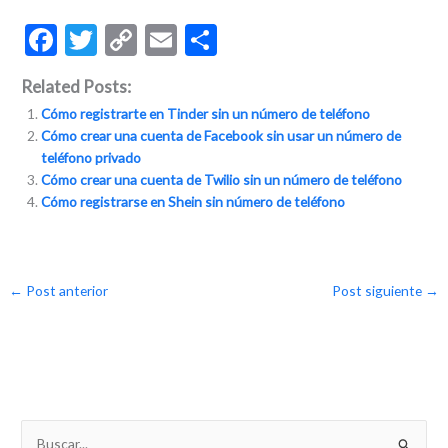
F
T
C
E
C
ac
w
o
m
o
Related Posts:
e
itt
p
ai
m
Cómo registrarte en Tinder sin un número de teléfono
b
er
y
l
p
Cómo crear una cuenta de Facebook sin usar un número de
o
Li
ar
teléfono privado
Cómo crear una cuenta de Twilio sin un número de teléfono
o
n
ti
Cómo registrarse en Shein sin número de teléfono
k
k
r
←
Post anterior
Post siguiente
→
B