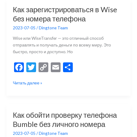
o
Li
в
Twilio
o
n
и
Как зарегистрироваться в Wise
без
k
k
ть
без номера телефона
номера
телефона
2023-07-05
/
Dingtone Team
Wise или WiseTransfer — это отличный способ
отправлять и получать деньги по всему миру. Это
быстро, просто и доступно. Но
F
T
C
E
О
ac
w
o
m
тп
Как
Читать далее »
e
itt
p
ai
р
зарегистрироваться
b
er
y
l
а
в
Wise
o
Li
в
без
o
n
и
Как обойти проверку телефона
номера
k
k
ть
Bumble без личного номера
телефона
2023-07-05
/
Dingtone Team