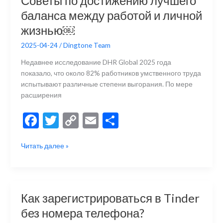
o
n
и
Советы по достижению лучшего
в
k
k
ть
баланса между работой и личной
2025
году:
жизнью￼
всё,
2025-04-24
/
Dingtone Team
что
нужно
Недавнее исследование DHR Global 2025 года
знать
показало, что около 82% работников умственного труда
￼
испытывают различные степени выгорания. По мере
расширения
F
T
C
E
О
ac
w
o
m
тп
Советы
Читать далее »
e
itt
p
ai
р
по
b
er
y
l
а
достижению
лучшего
o
Li
в
баланса
o
n
и
Как зарегистрироваться в Tinder
между
k
k
ть
без номера телефона?
работой
и