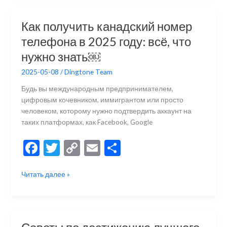
дешёвых
o
Li
в
Wi-
o
n
и
Как получить канадский номер
Fi
k
k
ть
телефона в 2025 году: всё, что
звонков
в
нужно знать￼
2025
2025-05-08
/
Dingtone Team
году
￼
Будь вы международным предпринимателем,
цифровым кочевником, иммигрантом или просто
человеком, которому нужно подтвердить аккаунт на
таких платформах, как Facebook, Google
F
T
C
E
О
ac
w
o
m
тп
Как
Читать далее »
e
itt
p
ai
р
получить
b
er
y
l
а
канадский
номер
o
Li
в
телефона