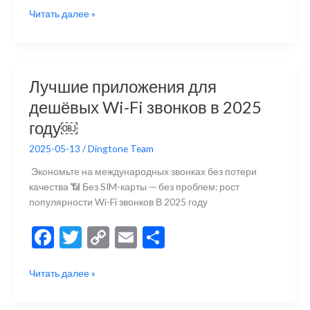
Как
Читать далее »
e
itt
p
ai
р
получить
b
er
y
l
а
французский
номер
o
Li
в
телефона
o
n
и
Лучшие приложения для
в
k
k
ть
дешёвых Wi-Fi звонков в 2025
2025
году
году￼
(пошаговое
2025-05-13
/
Dingtone Team
руководство)
￼
Экономьте на международных звонках без потери
качества 📶 Без SIM-карты — без проблем: рост
популярности Wi-Fi звонков В 2025 году
F
T
C
E
О
ac
w
o
m
тп
Лучшие
Читать далее »
e
itt
p
ai
р
приложения
b
er
y
l
а
для