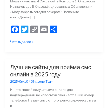
Мошенничества И Сохраняйте Контроль 1. Опасность
Незнакомцев В Классифицированных Объявлениях
« Могу забрать сегодня вечером? Позвоните
мне! »Джейн […]
F
T
C
E
О
ac
w
o
m
тп
Почему
Читать далее »
e
itt
p
ai
р
Вы
b
er
y
l
а
Никогда
Не
o
Li
в
Должны
o
n
и
Лучшие сайты для приёма смс
Публиковать
k
k
ть
онлайн в 2025 году
Свой
Номер
2025-06-10
/
Dingtone Team
Телефона
На
Ищете способ получать смс онлайн для
Craigslist
подтверждения, не используя свой настоящий номер
телефона? Независимо от того, регистрируетесь ли вы
в