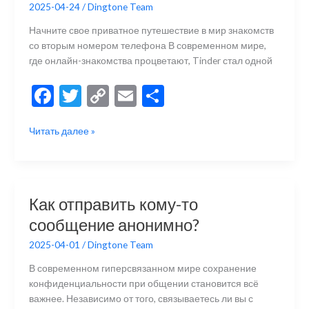
2025-04-24
/
Dingtone Team
личной
жизнью
Начните свое приватное путешествие в мир знакомств
￼
со вторым номером телефона В современном мире,
где онлайн-знакомства процветают, Tinder стал одной
F
T
C
E
О
ac
w
o
m
тп
Как
Читать далее »
e
itt
p
ai
р
зарегистрироваться
b
er
y
l
а
в
Tinder
o
Li
в
без
o
n
и
Как отправить кому-то
номера
k
k
ть
сообщение анонимно?
телефона?
2025-04-01
/
Dingtone Team
В современном гиперсвязанном мире сохранение
конфиденциальности при общении становится всё
важнее. Независимо от того, связываетесь ли вы с