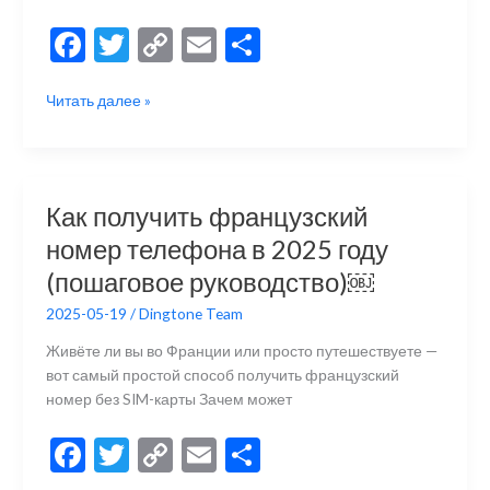
F
T
C
E
О
ac
w
o
m
тп
Лучшие
Читать далее »
e
itt
p
ai
р
сайты
b
er
y
l
а
для
приёма
o
Li
в
смс
o
n
и
Как получить французский
онлайн
k
k
ть
номер телефона в 2025 году
в
2025
(пошаговое руководство)￼
году
2025-05-19
/
Dingtone Team
Живёте ли вы во Франции или просто путешествуете —
вот самый простой способ получить французский
номер без SIM-карты Зачем может
F
T
C
E
О
ac
w
o
m
тп