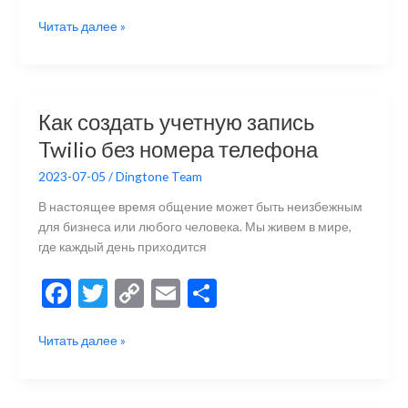
ac
w
o
m
тп
Советы
Читать далее »
e
itt
p
ai
р
по
b
er
y
l
а
безопасным
знакомствам
o
Li
в
в
o
n
и
Как создать учетную запись
интернете
k
k
ть
Twilio без номера телефона
2023-07-05
/
Dingtone Team
В настоящее время общение может быть неизбежным
для бизнеса или любого человека. Мы живем в мире,
где каждый день приходится
F
T
C
E
О
ac
w
o
m
тп
Как
Читать далее »
e
itt
p
ai
р
создать
b
er
y
l
а
учетную
запись