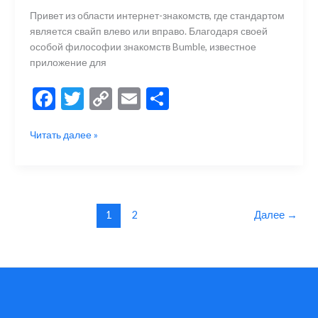
Привет из области интернет-знакомств, где стандартом
является свайп влево или вправо. Благодаря своей
особой философии знакомств Bumble, известное
приложение для
F
T
C
E
О
ac
w
o
m
тп
Как
Читать далее »
e
itt
p
ai
р
обойти
b
er
y
l
а
проверку
телефона
o
Li
в
Bumble
o
n
и
без
1
2
Далее
→
k
k
ть
личного
номера