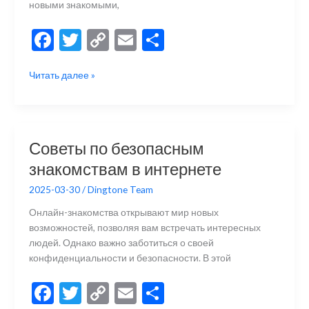
новыми знакомыми,
F
T
C
E
О
ac
w
o
m
тп
Как
Читать далее »
e
itt
p
ai
р
отправить
b
er
y
l
а
кому-
то
o
Li
в
сообщение
o
n
и
Советы по безопасным
анонимно?
k
k
ть
знакомствам в интернете
2025-03-30
/
Dingtone Team
Онлайн-знакомства открывают мир новых
возможностей, позволяя вам встречать интересных
людей. Однако важно заботиться о своей
конфиденциальности и безопасности. В этой
F
T
C
E
О