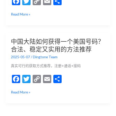
F
T
C
E
分
ac
w
o
m
享
想
Read More »
e
itt
p
ai
用
b
er
y
l
Google
Voice？
o
Li
中
o
n
中国大陆如何获得一个美国号码？
国
k
k
合法、稳定又实用的方法推荐
大
陆
2025-05-07
/
Dingtone Team
用
户
真实可行的获取方式推荐，注册+通话+接码
也
F
T
C
E
分
能
搞
ac
w
o
m
享
定
中
Read More »
e
itt
p
ai
的
国
注
b
er
y
l
大
册
陆
o
Li
如