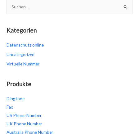
S
u
c
h
Kategorien
e
Datenschutz online
n
n
Uncategorized
a
Virtuelle Nummer
c
h
Produkte
:
Dingtone
Fax
US Phone Number
UK Phone Number
Australia Phone Number