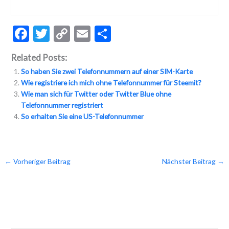
F
T
C
E
T
ac
w
o
m
ei
Related Posts:
e
itt
p
ai
le
So haben Sie zwei Telefonnummern auf einer SIM-Karte
b
er
y
l
n
Wie registriere ich mich ohne Telefonnummer für Steemit?
o
Li
Wie man sich für Twitter oder Twitter Blue ohne
Telefonnummer registriert
o
n
So erhalten Sie eine US-Telefonnummer
k
k
←
Vorheriger Beitrag
Nächster Beitrag
→