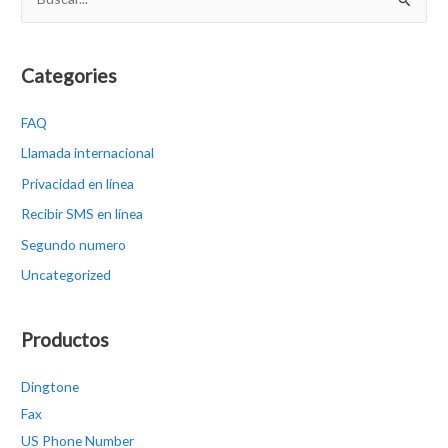
u
s
c
Categories
a
FAQ
r
p
Llamada internacional
o
Privacidad en línea
r
Recibir SMS en línea
:
Segundo numero
Uncategorized
Productos
Dingtone
Fax
US Phone Number