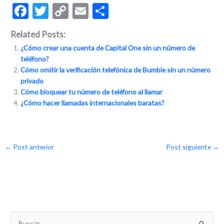
F
T
C
E
C
ac
w
o
m
o
Related Posts:
e
itt
p
ai
m
¿Cómo crear una cuenta de Capital One sin un número de
b
er
y
l
p
teléfono?
o
Li
ar
Cómo omitir la verificación telefónica de Bumble sin un número
privado
o
n
ti
Cómo bloquear tu número de teléfono al llamar
k
k
r
¿Cómo hacer llamadas internacionales baratas?
←
Post anterior
Post siguiente
→
B