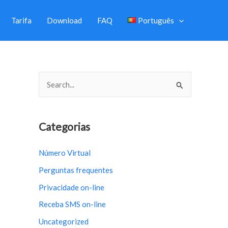
Tarifa
Download
FAQ
Português
S
e
a
r
Categorias
c
Número Virtual
h
Perguntas frequentes
f
o
Privacidade on-line
r
Receba SMS on-line
:
Uncategorized