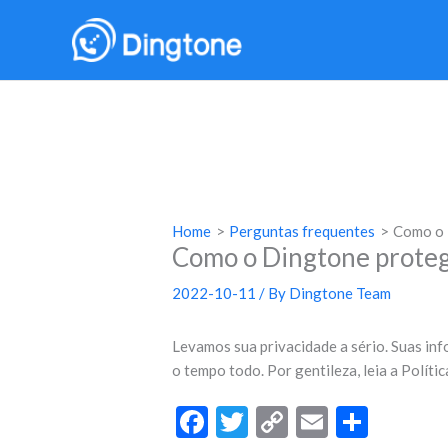
Skip
to
content
Home
Perguntas frequentes
Como o 
Como o Dingtone proteg
2022-10-11
/ By
Dingtone Team
Levamos sua privacidade a sério. Suas i
o tempo todo. Por gentileza, leia a Políti
F
T
C
E
S