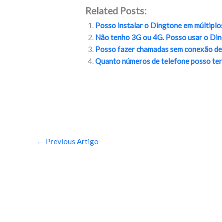
ac
w
o
m
h
Related Posts:
e
itt
p
ai
ar
Posso instalar o Dingtone em múltiplo
b
er
y
l
e
Não tenho 3G ou 4G. Posso usar o Di
o
Li
Posso fazer chamadas sem conexão de
Quanto números de telefone posso ter
o
n
k
k
←
Previous Artigo