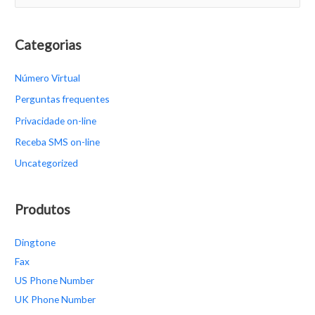
e
a
r
Categorias
c
Número Virtual
h
f
Perguntas frequentes
o
Privacidade on-line
r
Receba SMS on-line
:
Uncategorized
Produtos
Dingtone
Fax
US Phone Number
UK Phone Number