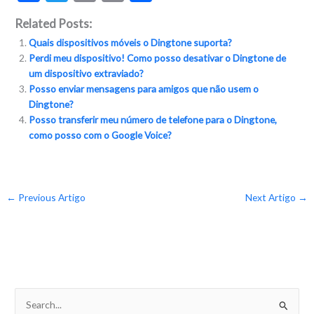
ac
w
o
m
h
Related Posts:
e
itt
p
ai
ar
Quais dispositivos móveis o Dingtone suporta?
b
er
y
l
e
Perdi meu dispositivo! Como posso desativar o Dingtone de
o
Li
um dispositivo extraviado?
Posso enviar mensagens para amigos que não usem o
o
n
Dingtone?
k
k
Posso transferir meu número de telefone para o Dingtone,
como posso com o Google Voice?
←
Previous Artigo
Next Artigo
→
S