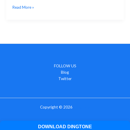
ac
w
o
m
享
获
Read More »
e
itt
p
ai
得
b
er
y
l
一
个
o
Li
英
o
n
国
k
k
电
话
号
码：
FOLLOW US
详
Blog
细
Twitter
指
南
Copyright © 2026
Dingtone
DOWNLOAD DINGTONE