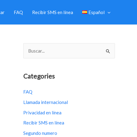
ar
FAQ
Recibir SMS en línea
Español
B
u
s
c
Categories
a
FAQ
r
Llamada internacional
p
o
Privacidad en línea
r
Recibir SMS en línea
:
Segundo numero