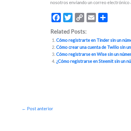
nosotros enviando un correo electrónico
F
T
C
E
C
ac
w
o
m
o
Related Posts:
e
itt
p
ai
m
Cómo registrarte en Tinder sin un núm
b
er
y
l
p
Cómo crear una cuenta de Twilio sin u
o
Li
ar
Cómo registrarse en Wise sin un núme
¿Cómo registrarse en Steemit sin un n
o
n
ti
k
k
r
←
Post anterior