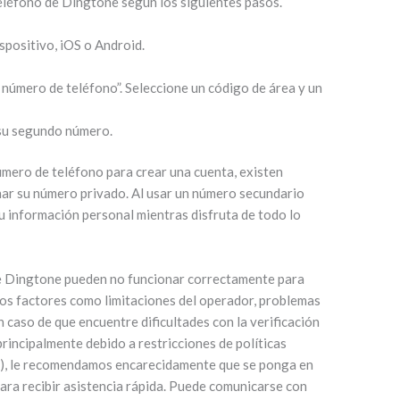
léfono de Dingtone según los siguientes pasos.
spositivo, iOS o Android.
número de teléfono”. Seleccione un código de área y un
su segundo número.
número de teléfono para crear una cuenta, existen
nar su número privado. Al usar un número secundario
información personal mientras disfruta de todo lo
e Dingtone pueden no funcionar correctamente para
rios factores como limitaciones del operador, problemas
n caso de que encuentre dificultades con la verificación
incipalmente debido a restricciones de políticas
o), le recomendamos encarecidamente que se ponga en
ara recibir asistencia rápida. Puede comunicarse con