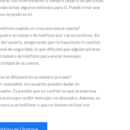
stafas son interminables y siempre dejan a las personas
todavía hay algunos métodos para ti. Puede crear una
ono leyendo en él.
teléfono cuando se crea una nueva cuenta?
quiere un número de teléfono por varios motivos. En
ad del usuario, asegurando que no haya bots ni cuentas
nal de seguridad, lo que dificulta que alguien piratee
el número de teléfono para enviar mensajes
tividad de la cuenta.
rse en Blizzard sin un número privado?
cer razonable, los usuarios pueden dudar en
vados. Es posible que no confíen en que la empresa
s preocupe recibir mensajes no deseados. Además, es
ceso a un teléfono o que no deseen utilizar sus
teléfono de Dingtone