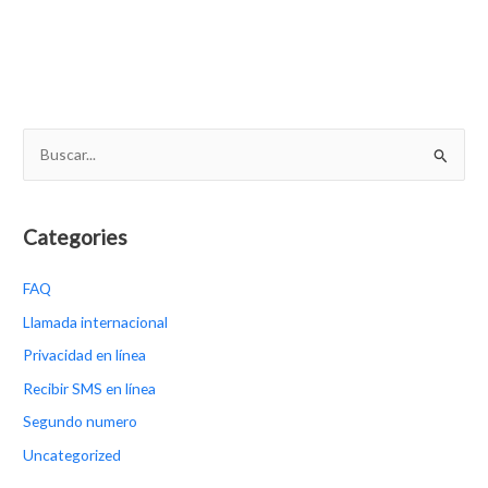
B
u
s
c
Categories
a
FAQ
r
p
Llamada internacional
o
Privacidad en línea
r
Recibir SMS en línea
:
Segundo numero
Uncategorized