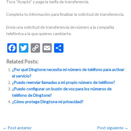
Toca “Acepto” y paga la tarifa de transferencia.
Completa tu información para finalizar la solicitud de transferencia.
Envía una solicitud de transferencia de número a la compañía
telefónica a la que quieres cambiarte.
F
T
C
E
C
ac
w
o
m
o
Related Posts:
e
itt
p
ai
m
¿Por qué Dingtone necesita mi número de teléfono para activar
b
er
y
l
p
el servicio?
o
Li
ar
¿Puedo reenviar llamadas a mi propio número de teléfono?
¿Puedo configurar un buzón de voz para los números de
o
n
ti
teléfono de Dingtone?
k
k
r
¿Cómo protege Dingtone mi privacidad?
←
Post anterior
Post siguiente
→