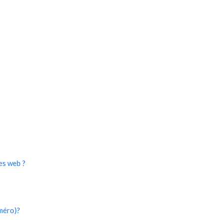
es web ?
méro)?