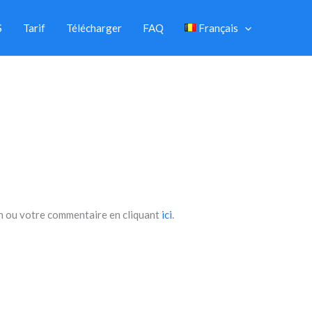
S
Tarif
Télécharger
FAQ
Français
on ou votre commentaire en cliquant
ici
.