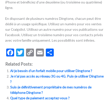
iPhone et bénéficiez d’une deuxième (ou troisième ou quatrième)
ligne.
En disposant de plusieurs numéros Dingtone, chacun peut être
dédié à un usage spécifique. Utilisez un numéro pour vos ventes
sur Craigslist. Utilisez un autre numéro pour vos publications sur
Facebook. Utilisez un troisième numéro pour vos contacts privés
avec votre famille uniquement. Les possibilités sont infinies.
F
T
C
E
S
ac
w
o
m
h
Related Posts:
e
itt
p
ai
ar
Ai-je besoin d’un forfait mobile pour utiliser Dingtone ?
b
er
y
l
e
Je n’ai pas accès au réseau 3G ou 4G. Puis-je utiliser Dingtone
o
Li
?
Suis-je définitivement propriétaire de mes numéros de
o
n
téléphone Dingtone ?
k
k
Quel type de paiement acceptez-vous ?