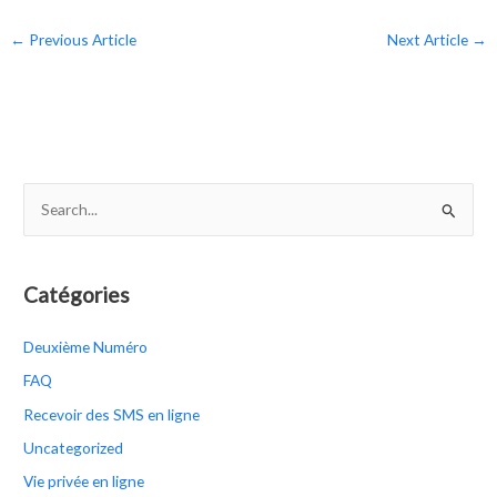
←
Previous Article
Next Article
→
S
e
a
r
Catégories
c
Deuxième Numéro
h
f
FAQ
o
Recevoir des SMS en ligne
r
Uncategorized
:
Vie privée en ligne