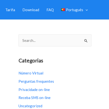
Tarifa
Download
FAQ
Português
S
e
a
r
Categorias
c
Número Virtual
h
Perguntas frequentes
f
o
Privacidade on-line
r
Receba SMS on-line
:
Uncategorized