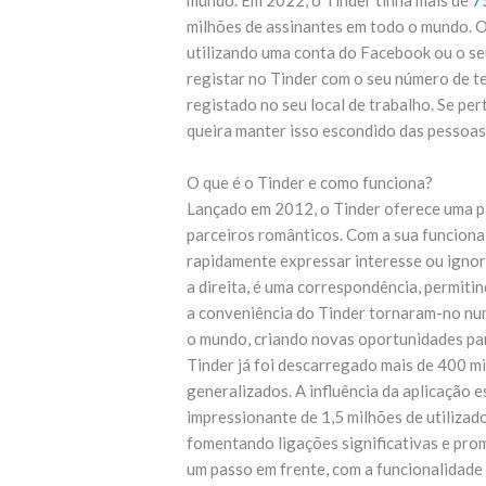
mundo. Em 2022, o Tinder tinha mais de
7
milhões de assinantes em todo o mundo. O
utilizando uma conta do Facebook ou o se
registar no Tinder com o seu número de t
registado no seu local de trabalho. Se pe
queira manter isso escondido das pessoas
O que é o Tinder e como funciona?
Lançado em 2012, o Tinder oferece uma pla
parceiros românticos. Com a sua funcional
rapidamente expressar interesse ou ignor
a direita, é uma correspondência, permiti
a conveniência do Tinder tornaram-no nu
o mundo, criando novas oportunidades para
Tinder já foi descarregado mais de 400 m
generalizados. A influência da aplicação 
impressionante de 1,5 milhões de utiliza
fomentando ligações significativas e pro
um passo em frente, com a funcionalidade