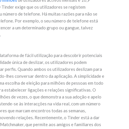
5 milhões
de utilizadores activos mensais e 10,9
 Tinder exige que os utilizadores se registem
u número de telefone. Há muitas razões para não se
elefone. Por exemplo, o seu número de telefone está
rtencer a um determinado grupo ou gangue, talvez
.
taforma de fácil utilização para descobrir potenciais
idade única de deslizar, os utilizadores podem
ar perfis. Quando ambos os utilizadores deslizam para
ndo-lhes conversar dentro da aplicação. A simplicidade e
ma escolha de eleição para milhões de pessoas em todo
 estabelecer ligações e relações significativas. O
ilhões de vezes, o que demonstra a sua adoção e apelo
estende-se às interacções na vida real, com um número
dores que marcam encontros todas as semanas,
movendo relações. Recentemente, o Tinder está a dar
 Matchmaker, que permite aos amigos e familiares dos