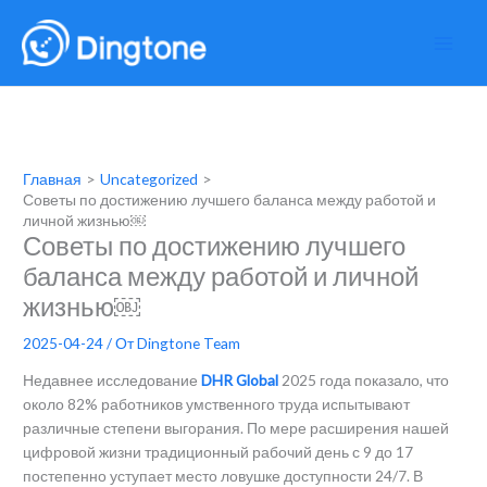
Перейти
к
содержимому
Главная
Uncategorized
Советы по достижению лучшего баланса между работой и
личной жизнью￼
Советы по достижению лучшего
баланса между работой и личной
жизнью￼
2025-04-24
/ От
Dingtone Team
Недавнее исследование
DHR Global
2025 года показало, что
около 82% работников умственного труда испытывают
различные степени выгорания. По мере расширения нашей
цифровой жизни традиционный рабочий день с 9 до 17
постепенно уступает место ловушке доступности 24/7. В