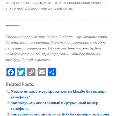
сегодня — и скоро увидите, что сбалансированная жизнь —
это не мечта, а достижимая реальность.
————————————————————————————————————
—————
Сделайте первый шаг на этой неделе — примените хотя
бы один из этих советов. Маленькие изменения способны
дать вам улучшение на 1% каждый день — и это будет
началом устойчивой трансформации вашего баланса
между работой и жизнью.
F
T
C
E
О
ac
w
o
m
тп
Related Posts:
e
itt
p
ai
р
Можно ли зарегистрироваться на Мамбе без номера
b
er
y
l
а
телефона?
o
Li
в
Как получить иностранный виртуальный номер
телефона
o
n
и
Как зарегистрироваться на eBay без номера телефона