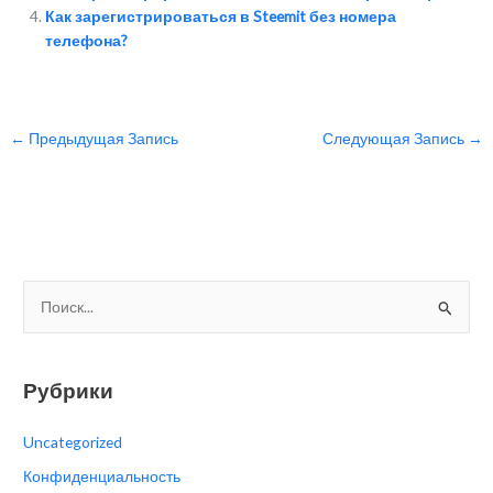
k
k
ть
Как зарегистрироваться в Steemit без номера
телефона?
←
Предыдущая Запись
Следующая Запись
→
П
о
и
с
Рубрики
к
Uncategorized
:
Конфиденциальность