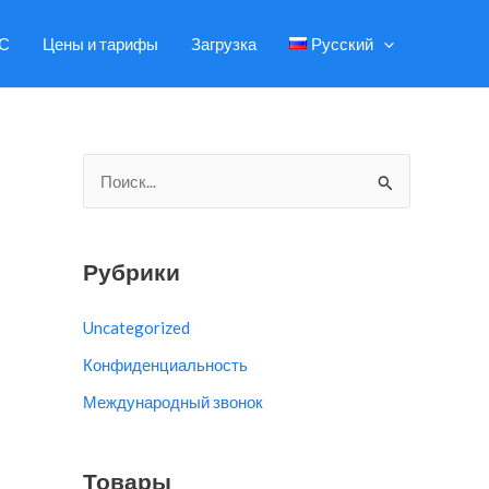
МС
Цены и тарифы
Загрузка
Русский
П
о
и
с
Рубрики
к
Uncategorized
:
Конфиденциальность
Международный звонок
Товары