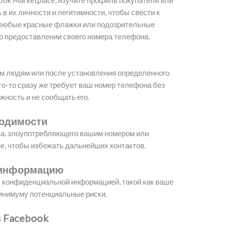
ok Marketplace, изучите профиль покупателя или
 в их личности и легитимности, чтобы свести к
любые красные флажки или подозрительные
о предоставлении своего номера телефона.
м людям или после установления определенного
то-то сразу же требует ваш номер телефона без
жность и не сообщать его.
ходимости
ка, злоупотребляющего вашим номером или
, чтобы избежать дальнейших контактов.
 информацию
 конфиденциальной информацией, такой как ваше
минимуму потенциальные риски.
 Facebook