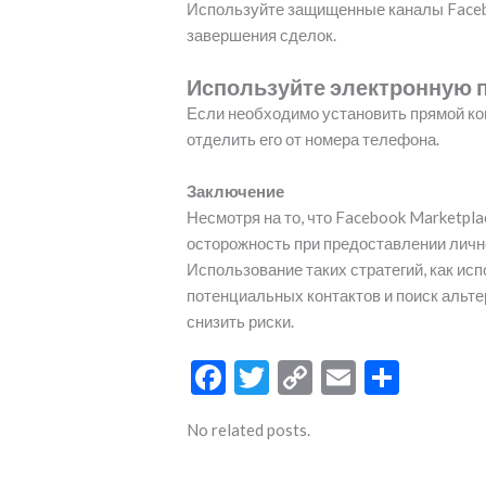
Используйте защищенные каналы Faceb
завершения сделок.
Используйте электронную 
Если необходимо установить прямой кон
отделить его от номера телефона.
Заключение
Несмотря на то, что Facebook Marketpl
осторожность при предоставлении личн
Использование таких стратегий, как ис
потенциальных контактов и поиск альт
снизить риски.
F
T
C
E
О
ac
w
o
m
тп
No related posts.
e
itt
p
ai
р
b
er
y
l
а