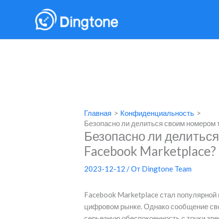
Перейти
к
содержимому
Главная
Конфиденциальность
Безопасно ли делиться своим номером 
Безопасно ли делитьс
Facebook Marketplace?
2023-12-12
/ От
Dingtone Team
Facebook Marketplace стал популярной
цифровом рынке. Однако сообщение сво
серьезную обеспокоенность с точки зре