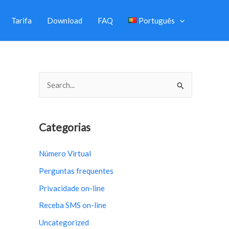
Tarifa
Download
FAQ
Português
S
e
a
r
Categorias
c
Número Virtual
h
Perguntas frequentes
f
o
Privacidade on-line
r
Receba SMS on-line
:
Uncategorized