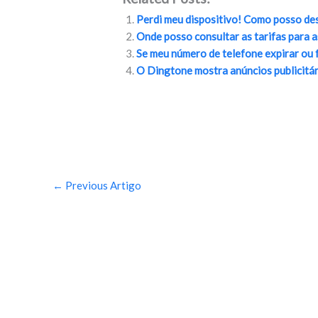
e
itt
p
ai
ar
Perdi meu dispositivo! Como posso des
b
er
y
l
e
Onde posso consultar as tarifas para 
o
Li
Se meu número de telefone expirar ou f
O Dingtone mostra anúncios publicitá
o
n
k
k
←
Previous Artigo