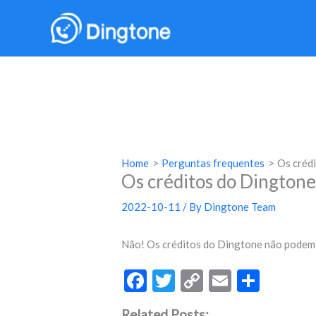
Skip
to
content
Home
Perguntas frequentes
Os créd
Os créditos do Dingtone
2022-10-11
/ By
Dingtone Team
Não! Os créditos do Dingtone não podem 
F
T
C
E
S
ac
w
o
m
h
Related Posts: